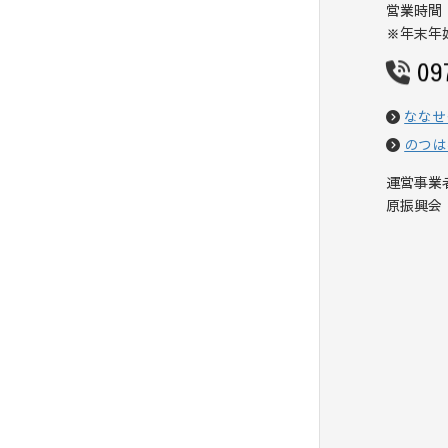
営業時間：
※年末年始(
09
ななせ
のつは
運営事業
原振興会