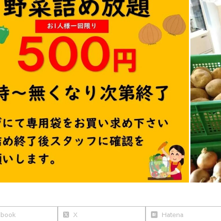
ebook
X
Hatena