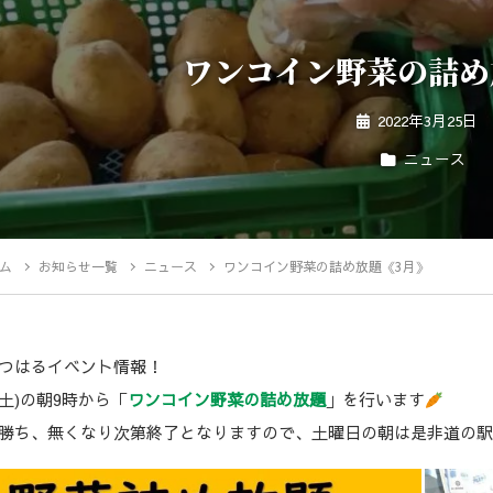
ワンコイン野菜の詰め
2022年3月25日
ニュース
ム
お知らせ一覧
ニュース
ワンコイン野菜の詰め放題《3月》
つはるイベント情報！
(土)の朝9時から「
ワンコイン野菜の詰め放題
」を行います
勝ち、無くなり次第終了となりますので、土曜日の朝は是非道の