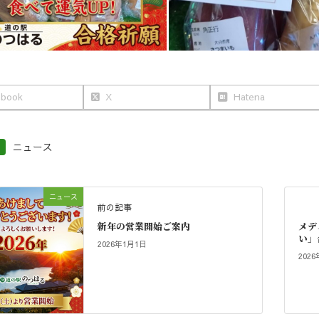
ebook
X
Hatena
ニュース
ニュース
前の記事
新年の営業開始ご案内
メデ
い」
2026年1月1日
202