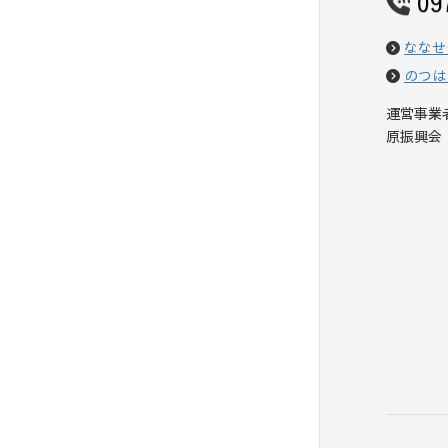
09
ななせ
のつは
運営事業
原振興会