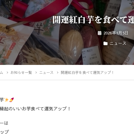
開運紅白芋を食べて
2026年1月5日
ニュース
ム
お知らせ一覧
ニュース
開運紅白芋を食べて運気アップ！
芋
縁起のいいお芋食べて運気アップ！
ーは
アップ