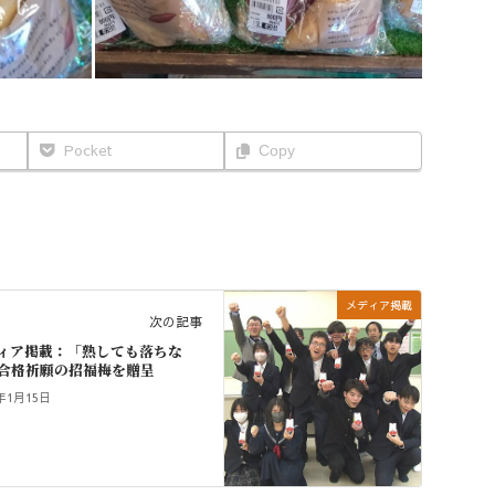
Pocket
Copy
メディア掲載
次の記事
ィア掲載：「熟しても落ちな
合格祈願の招福梅を贈呈
6年1月15日